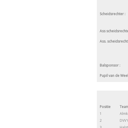
Scheidsrechter :
Ass scheidsrecht
Ass. scheidsrecht
Balsponsor :
Pupil van de Wee
Positie
Tea
1
Almk
2
DVV'
3
Hals