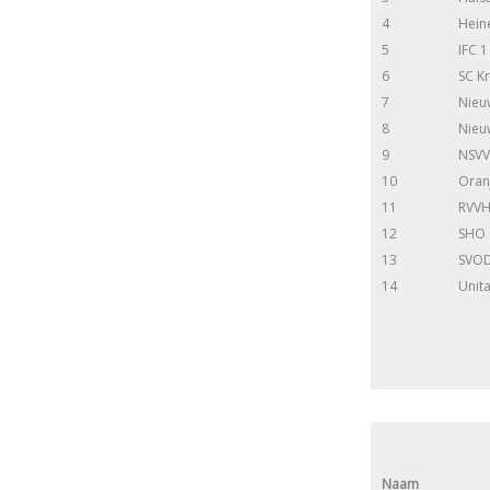
4
Hein
5
IFC 1
6
SC Kr
7
Nieu
8
Nieu
9
NSVV
10
Oran
11
RVVH
12
SHO
13
SVOD
14
Unit
Naam