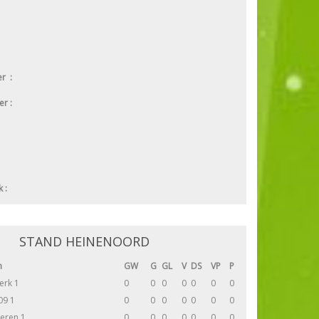
er :
er :
k :
STAND HEINENOORD
m
GW
G
GL
V
DS
VP
P
erk 1
0
0
0
0
0
0
0
09 1
0
0
0
0
0
0
0
teren 1
0
0
0
0
0
0
0