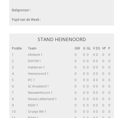
Balsponsor :
Pupil van de Week :
STAND HEINENOORD
Positie
Team
GW
G
GL
V
DS
VP
P
1
Almkerk 1
0
0
0
0
0
0
0
2
DVV'09 1
0
0
0
0
0
0
0
3
Halsteren 1
0
0
0
0
0
0
0
4
Heinenoord 1
0
0
0
0
0
0
0
5
IFC 1
0
0
0
0
0
0
0
6
SC Kruisland 1
0
0
0
0
0
0
0
7
Nieuwenhoorn 1
0
0
0
0
0
0
0
8
Nieuw Lekkerland 1
0
0
0
0
0
0
0
9
NSVV 1
0
0
0
0
0
0
0
10
Oranje Wit 1
0
0
0
0
0
0
0
11
RVVH 1
0
0
0
0
0
0
0