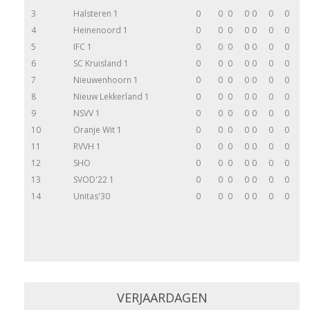
3
Halsteren 1
0
0
0
0
0
0
0
4
Heinenoord 1
0
0
0
0
0
0
0
5
IFC 1
0
0
0
0
0
0
0
6
SC Kruisland 1
0
0
0
0
0
0
0
7
Nieuwenhoorn 1
0
0
0
0
0
0
0
8
Nieuw Lekkerland 1
0
0
0
0
0
0
0
9
NSVV 1
0
0
0
0
0
0
0
10
Oranje Wit 1
0
0
0
0
0
0
0
11
RVVH 1
0
0
0
0
0
0
0
12
SHO
0
0
0
0
0
0
0
13
SVOD'22 1
0
0
0
0
0
0
0
14
Unitas'30
0
0
0
0
0
0
0
VERJAARDAGEN