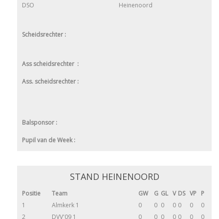
DSO
Heinenoord
Scheidsrechter :
Ass scheidsrechter :
Ass. scheidsrechter :
Balsponsor :
Pupil van de Week :
STAND HEINENOORD
Positie
Team
GW
G
GL
V
DS
VP
P
1
Almkerk 1
0
0
0
0
0
0
0
2
DVV'09 1
0
0
0
0
0
0
0