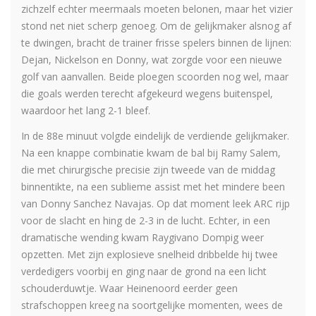
zichzelf echter meermaals moeten belonen, maar het vizier
stond net niet scherp genoeg. Om de gelijkmaker alsnog af
te dwingen, bracht de trainer frisse spelers binnen de lijnen:
Dejan, Nickelson en Donny, wat zorgde voor een nieuwe
golf van aanvallen. Beide ploegen scoorden nog wel, maar
die goals werden terecht afgekeurd wegens buitenspel,
waardoor het lang 2-1 bleef.
In de 88e minuut volgde eindelijk de verdiende gelijkmaker.
Na een knappe combinatie kwam de bal bij Ramy Salem,
die met chirurgische precisie zijn tweede van de middag
binnentikte, na een sublieme assist met het mindere been
van Donny Sanchez Navajas. Op dat moment leek ARC rijp
voor de slacht en hing de 2-3 in de lucht. Echter, in een
dramatische wending kwam Raygivano Dompig weer
opzetten. Met zijn explosieve snelheid dribbelde hij twee
verdedigers voorbij en ging naar de grond na een licht
schouderduwtje. Waar Heinenoord eerder geen
strafschoppen kreeg na soortgelijke momenten, wees de