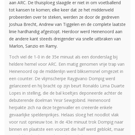
aan ARC. De thuisploeg slaagde er niet in om voetballend
tot kansen te komen; elke keer dat ze het middenveld
probeerden over te steken, werden ze door de gedreven
Joshua Brecht, Andrew van Tiggelen en de complete laatste
linie hardhandig afgestopt. Hierdoor werd Heinenoord aan
de andere kant steeds dreigender via snelle uitbraken van
Marlon, Sanzio en Ramy.
Toch viel de 1-0 in de 35e minuut als een donderslag bij
heldere hemel voor ARC. Een matig genomen vrije trap van
Heinenoord op de middenlijn werd bliksemsnel omgezet in
een counter. De vlijmscherpe Raygivano Dompig werd
gelanceerd en hij bracht op zijn beurt Ronaldo Lima Duarte
Lopes in stelling, die de bal koeltjes deponeerde achter de
debuterende doelman Yesir Sewgobind. Heinenoord
herpakte zich na deze tegenvaller en creëerde enkele
gevaarlijke speldenprikjes. Helaas sloeg het noodlot vlak
voor rust opnieuw toe. In de 43e minuut trok Dompig naar
binnen en plaatste een voorzet die half werd geblokt, maar