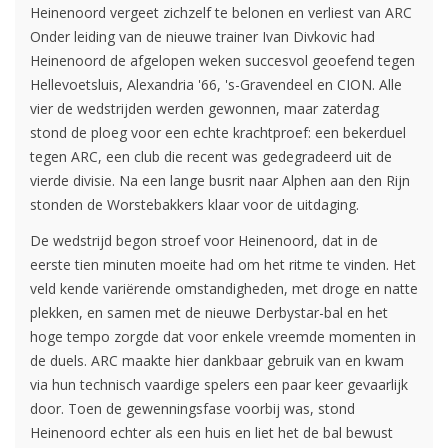
Heinenoord vergeet zichzelf te belonen en verliest van ARC
Onder leiding van de nieuwe trainer Ivan Divkovic had
Heinenoord de afgelopen weken succesvol geoefend tegen
Hellevoetsluis, Alexandria '66, 's-Gravendeel en CION. Alle
vier de wedstrijden werden gewonnen, maar zaterdag
stond de ploeg voor een echte krachtproef: een bekerduel
tegen ARC, een club die recent was gedegradeerd uit de
vierde divisie. Na een lange busrit naar Alphen aan den Rijn
stonden de Worstebakkers klaar voor de uitdaging.
De wedstrijd begon stroef voor Heinenoord, dat in de
eerste tien minuten moeite had om het ritme te vinden. Het
veld kende variërende omstandigheden, met droge en natte
plekken, en samen met de nieuwe Derbystar-bal en het
hoge tempo zorgde dat voor enkele vreemde momenten in
de duels. ARC maakte hier dankbaar gebruik van en kwam
via hun technisch vaardige spelers een paar keer gevaarlijk
door. Toen de gewenningsfase voorbij was, stond
Heinenoord echter als een huis en liet het de bal bewust