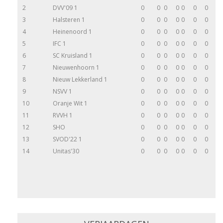
2
DVV'09 1
0
0
0
0
0
0
0
3
Halsteren 1
0
0
0
0
0
0
0
4
Heinenoord 1
0
0
0
0
0
0
0
5
IFC 1
0
0
0
0
0
0
0
6
SC Kruisland 1
0
0
0
0
0
0
0
7
Nieuwenhoorn 1
0
0
0
0
0
0
0
8
Nieuw Lekkerland 1
0
0
0
0
0
0
0
9
NSVV 1
0
0
0
0
0
0
0
10
Oranje Wit 1
0
0
0
0
0
0
0
11
RVVH 1
0
0
0
0
0
0
0
12
SHO
0
0
0
0
0
0
0
13
SVOD'22 1
0
0
0
0
0
0
0
14
Unitas'30
0
0
0
0
0
0
0