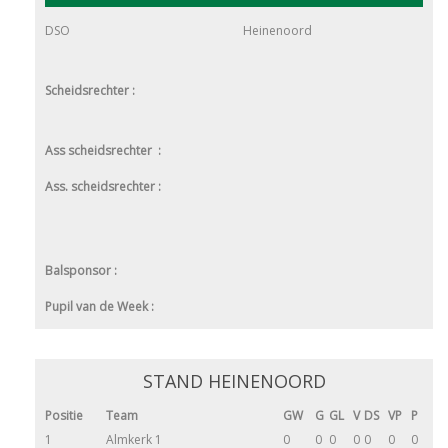
DSO
Heinenoord
Scheidsrechter :
Ass scheidsrechter :
Ass. scheidsrechter :
Balsponsor :
Pupil van de Week :
STAND HEINENOORD
Positie
Team
GW
G
GL
V
DS
VP
P
1
Almkerk 1
0
0
0
0
0
0
0