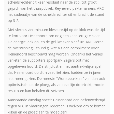
scheidsrechter dit keer resoluut naar de stip, tot groot
gejuich van het thuispubliek. Reyneveld pakte namens ARC
het cadeautje van de scheidsrechter uit en bracht de stand
op 3-2.
Met slechts vier minuten blessuretijd op de klok was de tijd
te kort voor Heinenoord om nog een keer terug te slaan.
De energie leek op, en de gelijkmaker bleef uit. ARC vierde
de overwinning uitbundig, wat als een compliment voor
Heinenoord beschouwd mag worden. Ondanks het verlies
verlieten de supporters sportpark Zegersloot met
opgeheven hoofd. De strijdlust en het aantrekkelijke spel
dat Heinenoord op dit niveau liet zien, hadden ze in jaren
niet meer gezien. De meeste "Worstebakkers" zijn dan ook
optimistisch dat de ploeg, als ze deze lijn doortrekt, mooie
resultaten kan behalen dit seizoen.
Aanstaande dinsdag speelt Heinenoord een oefenwedstrijd
tegen VFC in Vlaardingen. Iedereen is welkom om te komen
kijken en de ploeg aan te moedigen!