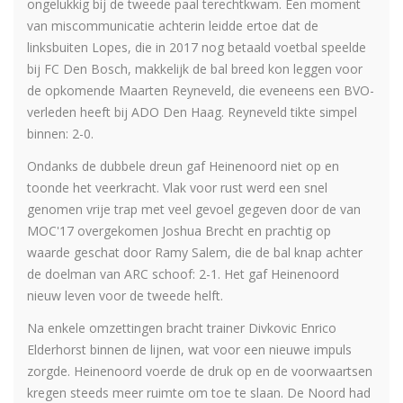
ongelukkig bij de tweede paal terechtkwam. Een moment
van miscommunicatie achterin leidde ertoe dat de
linksbuiten Lopes, die in 2017 nog betaald voetbal speelde
bij FC Den Bosch, makkelijk de bal breed kon leggen voor
de opkomende Maarten Reyneveld, die eveneens een BVO-
verleden heeft bij ADO Den Haag. Reyneveld tikte simpel
binnen: 2-0.
Ondanks de dubbele dreun gaf Heinenoord niet op en
toonde het veerkracht. Vlak voor rust werd een snel
genomen vrije trap met veel gevoel gegeven door de van
MOC'17 overgekomen Joshua Brecht en prachtig op
waarde geschat door Ramy Salem, die de bal knap achter
de doelman van ARC schoof: 2-1. Het gaf Heinenoord
nieuw leven voor de tweede helft.
Na enkele omzettingen bracht trainer Divkovic Enrico
Elderhorst binnen de lijnen, wat voor een nieuwe impuls
zorgde. Heinenoord voerde de druk op en de voorwaartsen
kregen steeds meer ruimte om toe te slaan. De Noord had