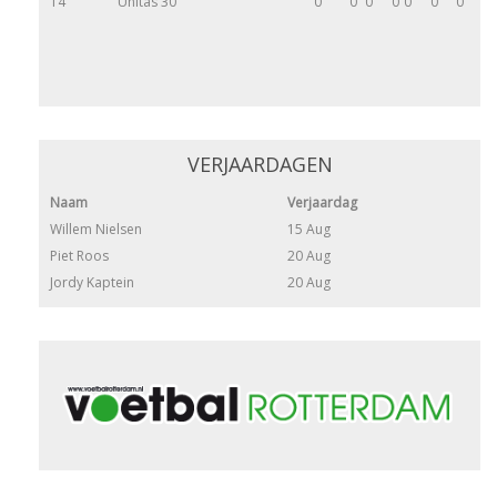
14
Unitas'30
0
0
0
0
0
0
0
VERJAARDAGEN
Naam
Verjaardag
Willem Nielsen
15 Aug
Piet Roos
20 Aug
Jordy Kaptein
20 Aug