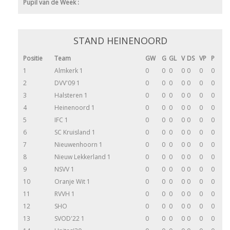
Pupil van de Week :
STAND HEINENOORD
Positie
Team
GW
G
GL
V
DS
VP
P
1
Almkerk 1
0
0
0
0
0
0
0
2
DVV'09 1
0
0
0
0
0
0
0
3
Halsteren 1
0
0
0
0
0
0
0
4
Heinenoord 1
0
0
0
0
0
0
0
5
IFC 1
0
0
0
0
0
0
0
6
SC Kruisland 1
0
0
0
0
0
0
0
7
Nieuwenhoorn 1
0
0
0
0
0
0
0
8
Nieuw Lekkerland 1
0
0
0
0
0
0
0
9
NSVV 1
0
0
0
0
0
0
0
10
Oranje Wit 1
0
0
0
0
0
0
0
11
RVVH 1
0
0
0
0
0
0
0
12
SHO
0
0
0
0
0
0
0
13
SVOD'22 1
0
0
0
0
0
0
0