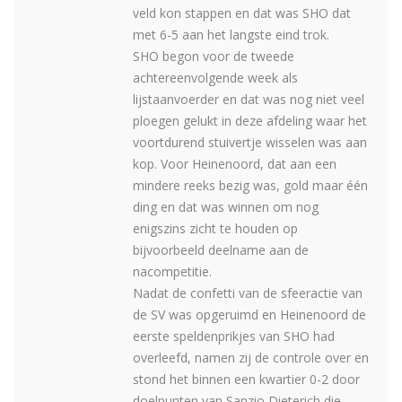
veld kon stappen en dat was SHO dat
met 6-5 aan het langste eind trok.
SHO begon voor de tweede
achtereenvolgende week als
lijstaanvoerder en dat was nog niet veel
ploegen gelukt in deze afdeling waar het
voortdurend stuivertje wisselen was aan
kop. Voor Heinenoord, dat aan een
mindere reeks bezig was, gold maar één
ding en dat was winnen om nog
enigszins zicht te houden op
bijvoorbeeld deelname aan de
nacompetitie.
Nadat de confetti van de sfeeractie van
de SV was opgeruimd en Heinenoord de
eerste speldenprikjes van SHO had
overleefd, namen zij de controle over en
stond het binnen een kwartier 0-2 door
doelpunten van Sanzio Dieterich die,