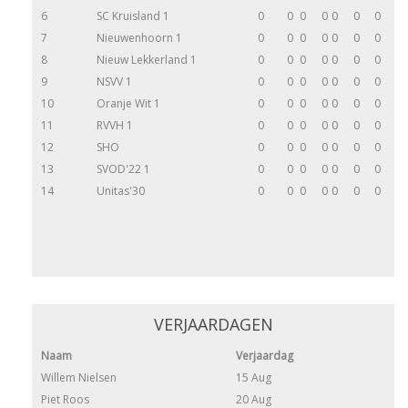
6
SC Kruisland 1
0
0
0
0
0
0
0
7
Nieuwenhoorn 1
0
0
0
0
0
0
0
8
Nieuw Lekkerland 1
0
0
0
0
0
0
0
9
NSVV 1
0
0
0
0
0
0
0
10
Oranje Wit 1
0
0
0
0
0
0
0
11
RVVH 1
0
0
0
0
0
0
0
12
SHO
0
0
0
0
0
0
0
13
SVOD'22 1
0
0
0
0
0
0
0
14
Unitas'30
0
0
0
0
0
0
0
VERJAARDAGEN
Naam
Verjaardag
Willem Nielsen
15 Aug
Piet Roos
20 Aug