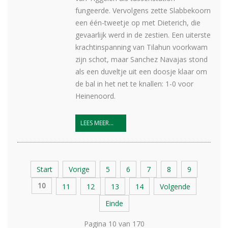
fungeerde. Vervolgens zette Slabbekoorn
een één-tweetje op met Dieterich, die
gevaarlijk werd in de zestien. Een uiterste
krachtinspanning van Tilahun voorkwam
zijn schot, maar Sanchez Navajas stond
als een duveltje uit een doosje klaar om
de bal in het net te knallen: 1-0 voor
Heinenoord.
LEES MEER...
Start
Vorige
5
6
7
8
9
10
11
12
13
14
Volgende
Einde
Pagina 10 van 170