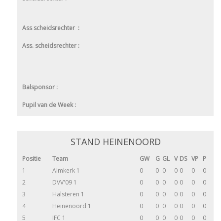
Ass scheidsrechter :
Ass. scheidsrechter :
Balsponsor :
Pupil van de Week :
STAND HEINENOORD
Positie
Team
GW
G
GL
V
DS
VP
P
1
Almkerk 1
0
0
0
0
0
0
0
2
DVV'09 1
0
0
0
0
0
0
0
3
Halsteren 1
0
0
0
0
0
0
0
4
Heinenoord 1
0
0
0
0
0
0
0
5
IFC 1
0
0
0
0
0
0
0